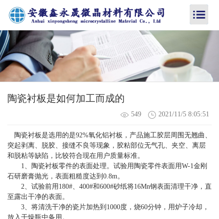
陶瓷衬板是如何加工而成的
549
2021/11/5 8:05:51
陶瓷衬板是选用的是92%氧化铝衬板，产品施工胶层周围无翘曲、
突起剥离、脱胶、接缝不良等现象，胶粘部位无气孔、夹空、离层
和脱粘等缺陷，比较符合现在用户质量标准。
1、陶瓷衬板零件的表面处理。试验用陶瓷零件表面用W-1金刚
石研磨膏抛光，表面粗糙度达到0.8m。
2、试验前用180#、400#和600#砂纸将16Mn钢表面清理干净，直
至露出干净的表面。
3、将清洗干净的瓷片加热到1000度，烧60分钟，用炉子冷却，
放入干燥瓶中备用。