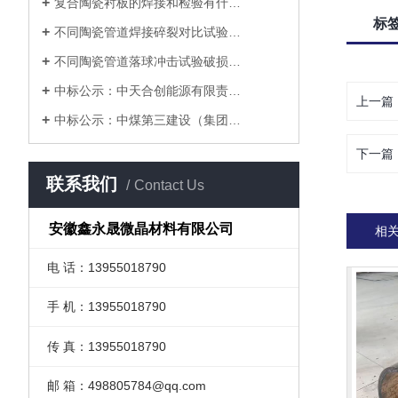
复合陶瓷衬板的焊接和检验有什…
标
不同陶瓷管道焊接碎裂对比试验…
不同陶瓷管道落球冲击试验 破损…
中标公示：中天合创能源有限责…
上一篇
中标公示：中煤第三建设（集团…
下一篇
联系我们
Contact Us
安徽鑫永晟微晶材料有限公司
相
电 话：13955018790
手 机：13955018790
传 真：13955018790
邮 箱：498805784@qq.com