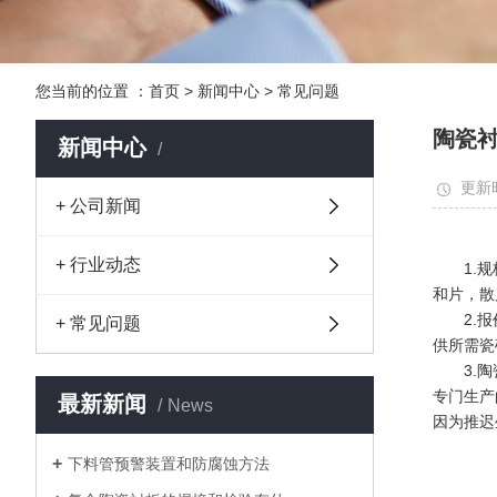
您当前的位置 ：
首页
>
新闻中心
>
常见问题
陶瓷
新闻中心
更新时
+ 公司新闻
+ 行业动态
1.规格
和片，散
2.报价
+ 常见问题
供所需瓷
3.陶瓷
专门生产
最新新闻
News
因为推迟
下料管预警装置和防腐蚀方法