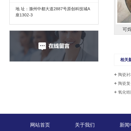
地 址：滁州中都大道2887号原创科技城A
座1302-3
可
相关
陶瓷衬
陶瓷复
氧化锆
网站首页
关于我们
新闻