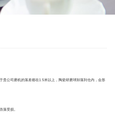
于贵公司磨机的落差都在1.5米以上，陶瓷研磨球卸落到仓内，会形
跌落受损。