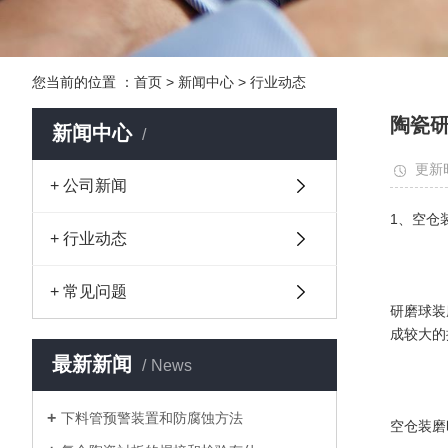
您当前的位置 ：
首页
>
新闻中心
>
行业动态
陶瓷
新闻中心
更新时
+ 公司新闻
1、空仓
+ 行业动态
+ 常见问题
研磨球装
成较大的
最新新闻
News
下料管预警装置和防腐蚀方法
空仓装磨