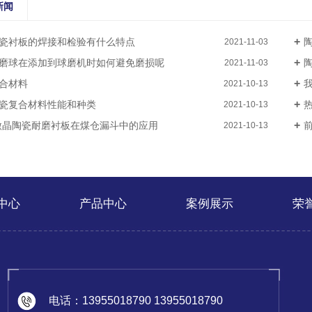
新闻
瓷衬板的焊接和检验有什么特点
2021-11-03
磨球在添加到球磨机时如何避免磨损呢
2021-11-03
合材料
2021-10-13
瓷复合材料性能和种类
2021-10-13
微晶陶瓷耐磨衬板在煤仓漏斗中的应用
2021-10-13
中心
产品中心
案例展示
荣
电话：13955018790 13955018790