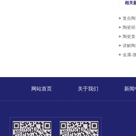
相关
复合陶
陶瓷研
陶瓷复
讲解陶
金属-
网站首页
关于我们
新闻