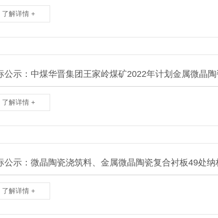
了解详情 +
了解详情 +
标公示：微晶陶瓷浇筑料、金属微晶陶瓷复合衬板49处纳
了解详情 +