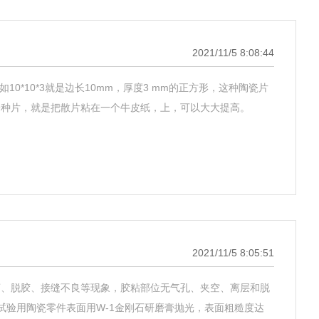
2021/11/5 8:08:44
*10*3就是边长10mm，厚度3 mm的正方形，这种陶瓷片
有一种片，就是把散片粘在一个牛皮纸，上，可以大大提高。
2021/11/5 8:05:51
离、脱胶、接缝不良等现象，胶粘部位无气孔、夹空、离层和脱
验用陶瓷零件表面用W-1金刚石研磨膏抛光，表面粗糙度达