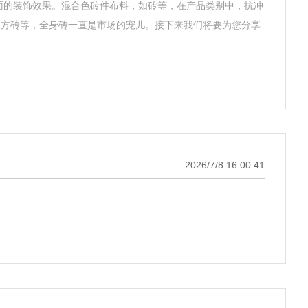
面的装饰效果。混合色砖件布料，如砖等，在产品类别中，抗冲
、方砖等，全身砖一直是市场的宠儿。接下来我们将要为您分享
2026/7/8 16:00:41