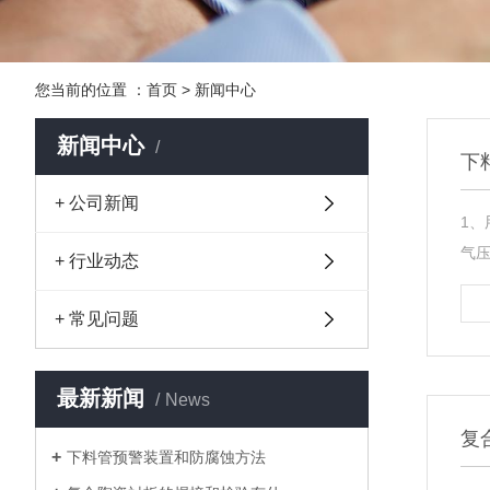
您当前的位置 ：
首页
>
新闻中心
新闻中心
下
+ 公司新闻
1
气压
+ 行业动态
+ 常见问题
最新新闻
News
复
下料管预警装置和防腐蚀方法