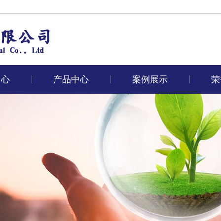
中心
产品中心
案例展示
荣