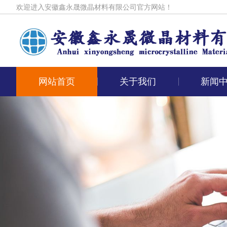
欢迎进入安徽鑫永晟微晶材料有限公司官方网站！
网站首页
关于我们
新闻