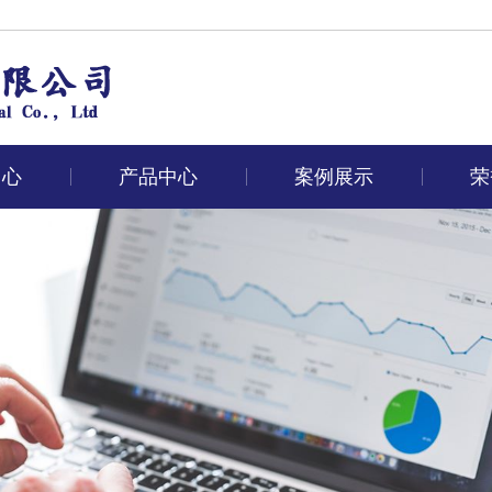
中心
产品中心
案例展示
荣