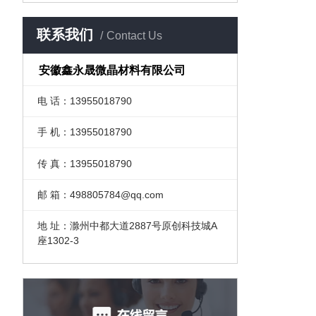
联系我们
Contact Us
安徽鑫永晟微晶材料有限公司
电 话：13955018790
手 机：13955018790
传 真：13955018790
邮 箱：498805784@qq.com
地 址：滁州中都大道2887号原创科技城A
座1302-3