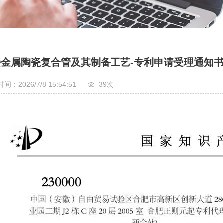
接金属陶瓷复合管及其制备工艺-专利申请受理通知
间：2026/7/8 15:54:51
39次