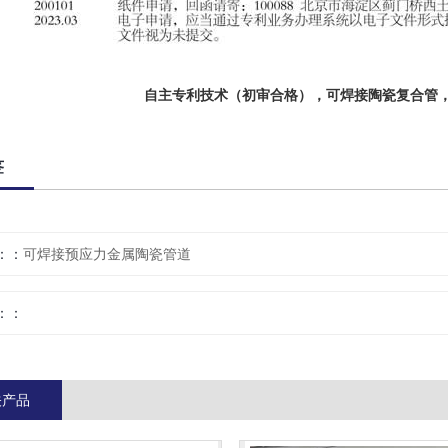
自主专利技术（初审合格），可焊接陶瓷复合管
签
：
可焊接预应力金属陶瓷管道
：
关产品