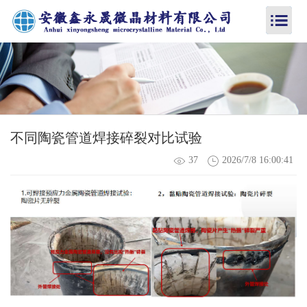
不同陶瓷管道焊接碎裂对比试验
37
2026/7/8 16:00:41